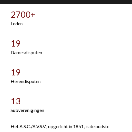
2700
+
Leden
19
Damesdisputen
19
Herendisputen
13
Subverenigingen
Het A.S.C./A.V.S.V., opgericht in 1851, is de oudste