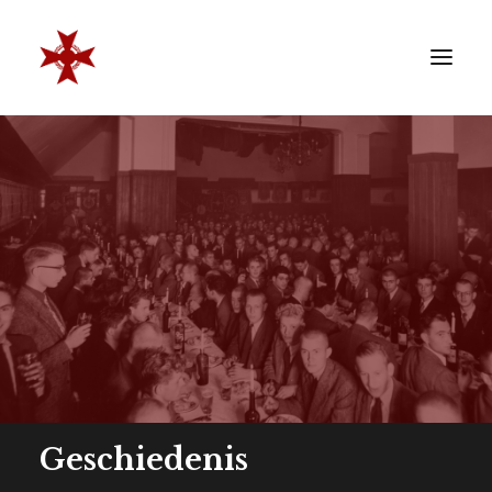
VERENIGING
SOCIËTEIT
LEDEN
REÜNISTEN
ONTWIKKELING
CONTACT
ZAKELIJK
LID WORDEN
Geschiedenis