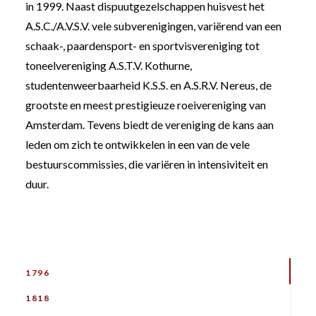
in 1999. Naast dispuutgezelschappen huisvest het
A.S.C./A.V.S.V. vele subverenigingen, variërend van een
schaak-, paardensport- en sportvisvereniging tot
toneelvereniging A.S.T.V. Kothurne,
studentenweerbaarheid K.S.S. en A.S.R.V. Nereus, de
grootste en meest prestigieuze roeivereniging van
Amsterdam. Tevens biedt de vereniging de kans aan
leden om zich te ontwikkelen in een van de vele
bestuurscommissies, die variëren in intensiviteit en
duur.
1796
1818