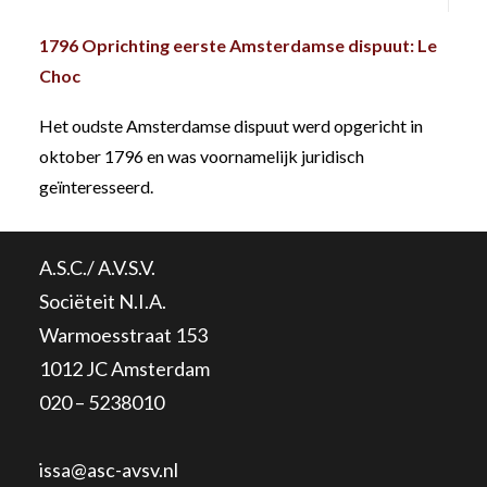
1796 Oprichting eerste Amsterdamse dispuut: Le
Choc
Het oudste Amsterdamse dispuut werd opgericht in
oktober 1796 en was voornamelijk juridisch
geïnteresseerd.
A.S.C./ A.V.S.V.
Sociëteit N.I.A.
Warmoesstraat 153
1012 JC Amsterdam
020 – 5238010
issa@asc-avsv.nl