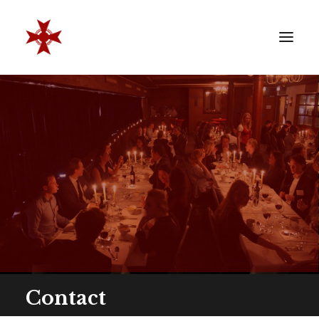
VERENIGING
SOCIËTEIT
LEDEN
REÜNISTEN
ONTWIKKELING
CONTACT
ZAKELIJK
LID WORDEN
Contact