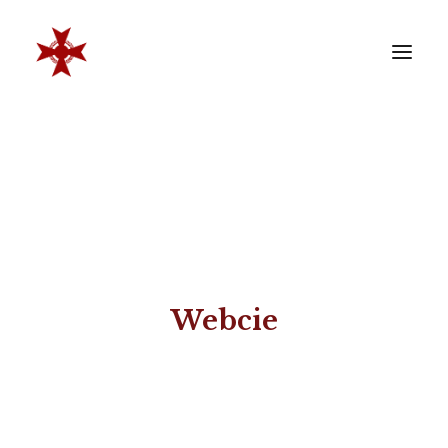
VERENIGING
SOCIËTEIT
LEDEN
REÜNISTEN
ONTWIKKELING
Webcie
CONTACT
ZAKELIJK
LID WORDEN