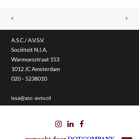
A.S.C./ A.V.S.V.
Sociëteit N.I.A.
Warmoesstraat 153
1012 JC Amsterdam
020 – 5238010
issa@asc-avsv.nl