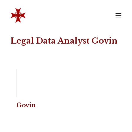
Legal Data Analyst Govin
VERENIGING
SOCIËTEIT
LEDEN
REÜNISTEN
ONTWIKKELING
CONTACT
ZAKELIJK
Govin
LID WORDEN