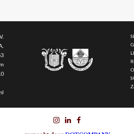
V.
S
G
A.
L
53
R
am
O
10
S
Z
nl