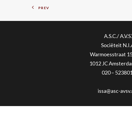
PREV
A.S.C./ A.V.S.
Sociëteit N.I.
Warmoesstraat 1
1012 JC Amsterd
020 – 52380
issa@asc-avsv.