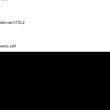
eden van STËLZ
vents zelf