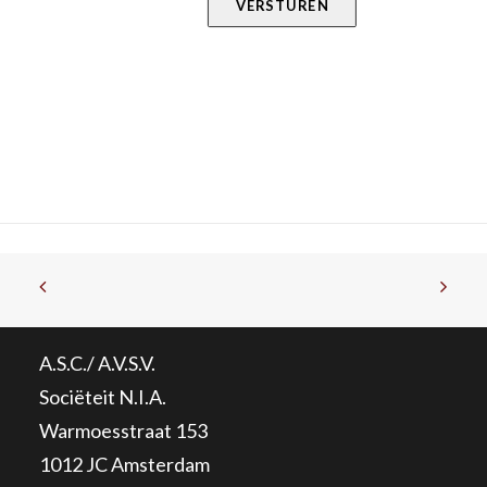
VERSTUREN
A.S.C./ A.V.S.V.
Sociëteit N.I.A.
Warmoesstraat 153
1012 JC Amsterdam