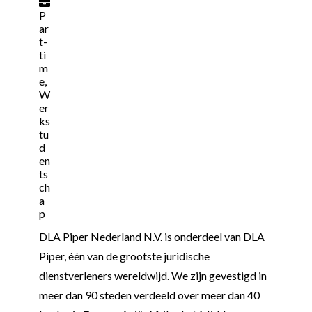
P
ar
t-
ti
m
e,
W
er
ks
tu
d
en
ts
ch
a
p
DLA Piper Nederland N.V. is onderdeel van DLA
Piper, één van de grootste juridische
dienstverleners wereldwijd. We zijn gevestigd in
meer dan 90 steden verdeeld over meer dan 40