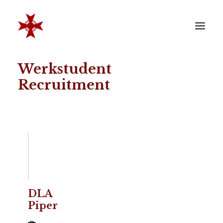
Werkstudent
VERENIGING
Recruitment
SOCIËTEIT
LEDEN
REÜNISTEN
ONTWIKKELING
CONTACT
ZAKELIJK
LID WORDEN
DLA
Piper