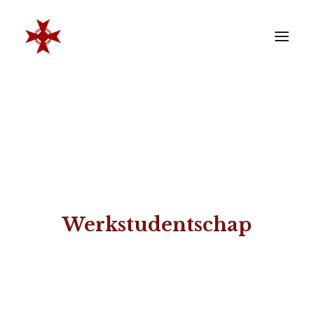
VERENIGING
SOCIËTEIT
LEDEN
REÜNISTEN
ONTWIKKELING
Werkstudentschap
CONTACT
ZAKELIJK
LID WORDEN