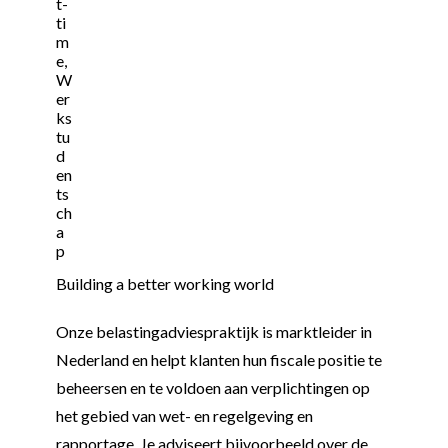
t-
ti
m
e,
W
er
ks
tu
d
en
ts
ch
a
p
Building a better working world
Onze belastingadviespraktijk is marktleider in
Nederland en helpt klanten hun fiscale positie te
beheersen en te voldoen aan verplichtingen op
het gebied van wet- en regelgeving en
rapportage. Je adviseert bijvoorbeeld over de