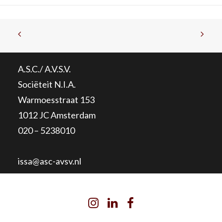
A.S.C./ A.V.S.V.
Sociëteit N.I.A.
Warmoesstraat 153
1012 JC Amsterdam
020 – 5238010
issa@asc-avsv.nl