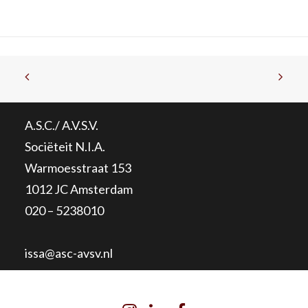
A.S.C./ A.V.S.V.
Sociëteit N.I.A.
Warmoesstraat 153
1012 JC Amsterdam
020 – 5238010
issa@asc-avsv.nl